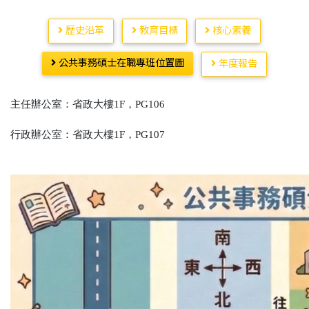
歷史沿革
教育目標
核心素養
公共事務碩士在職專班位置圖
年度報告
主任辦公室：省政大樓
1F
，
PG106
行政辦公室：省政大樓
1F
，
PG107