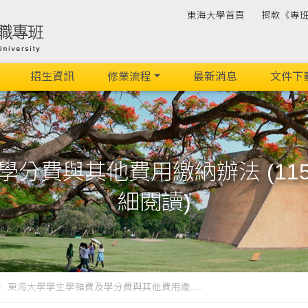
東海大學首頁
捐款《專
招生資訊
修業流程
最新消息
文件下
學分費與其他費用繳納辦法 (11
細閱讀)
東海大學學生學雜費及學分費與其他費用繳....