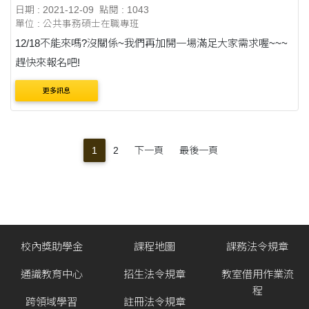
日期 : 2021-12-09
點閱 : 1043
單位 : 公共事務碩士在職專班
12/18不能來嗎?沒關係~我們再加開一場滿足大家需求喔~~~
趕快來報名吧!
更多訊息
1
2
下一頁
最後一頁
校內獎助學金
課程地圖
課務法令規章
通識教育中心
招生法令規章
教室借用作業流
程
跨領域學習
註冊法令規章