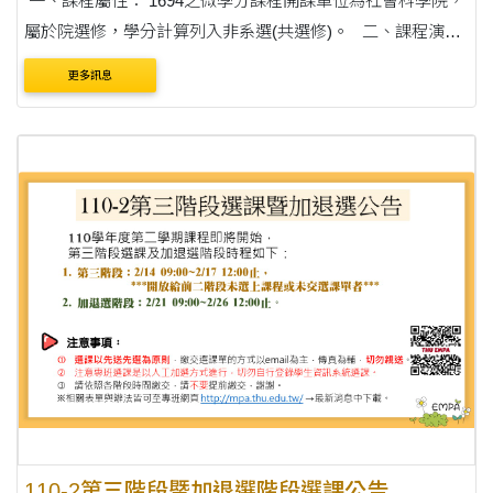
一、課程屬性： 1694之微學分課程開課單位為社會科學院，
屬於院選修，學分計算列入非系選(共選修)。 二、課程演講
規劃 1.本門課由多場演講組成，沒有特定的上課時間，演講
更多訊息
時間與場次請每週至本專班官網....
110-2第三階段暨加退選階段選課公告