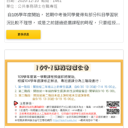
日期 : 2020-12-10
點閱 : 1461
單位 : 公共事務碩士在職專班
自105學年度開始， 若期中考後同學覺得有部分科目學習狀
況比較不理想， 或是之前錯過退選課程的時程， 只要經授課
教師同意且符合停修申請的申請條件及規定， 皆可於限定期
更多訊息
間內辦理喔!! 【辦理時間】 12月7日(....