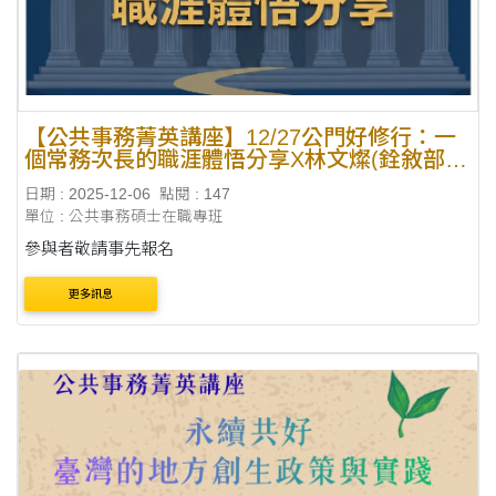
【公共事務菁英講座】12/27公門好修行：一
個常務次長的職涯體悟分享X林文燦(銓敘部前
政務次長)
日期 : 2025-12-06
點閱 : 147
單位 : 公共事務碩士在職專班
參與者敬請事先報名
更多訊息