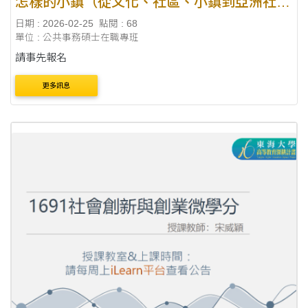
怎樣的小鎮（從文化、社區、小鎮到亞洲社會
實踐與省思之路）X何培鈞(小鎮文創股份有限
日期 : 2026-02-25
點閱 : 68
公司創辦人)
單位 : 公共事務碩士在職專班
請事先報名
更多訊息