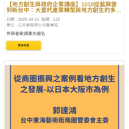
【地方創生與政府企業講座】1018從藍興堡
到新台中：大里杙產業轉型與地方創生的多元
對話經驗X林家興（台中市政府工策會副總幹
日期 : 2025-10-11
點閱 : 122
事） #地方創生
單位 : 公共事務碩士在職專班
參與者敬請事先報名
更多訊息