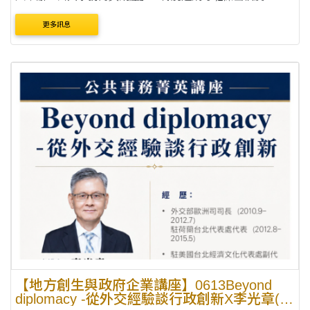
現任立法委員楊瓊瓔學姐回母校演講，講題為《從地方到中
更多訊息
央：公共服務的整合藝術與管理哲學》。 ....
【地方創生與政府企業講座】0613Beyond
diplomacy -從外交經驗談行政創新X李光章(臺