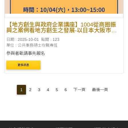
【地方創生與政府企業講座】1004從商圈振
興之案例看地方創生之發展-以日本大阪市為
例X郭達鴻(台中東海藝術街商圈管委會主委)
日期 : 2025-10-01
點閱 : 123
單位 : 公共事務碩士在職專班
參與者敬請事先報名
更多訊息
1
2
3
4
5
6
下一頁
最後一頁