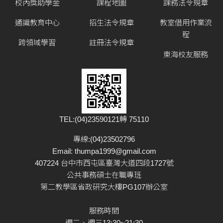
校內獎助學金
課程地圖
課務法令規章
通識教育中心
招生法令規章
教室借用作業流
程
跨領域學習
註冊法令規章
東海校友服務
TEL:(04)23590121轉 75110
專線:(04)23502796
Email:
thumpa1999@gmail.com
407224 台中市西屯區臺灣大道四段1727號
公共事務碩士在職專班
第二教學區省政研究大樓PG107辦公室
服務時間
週二、週三13:30~21:30