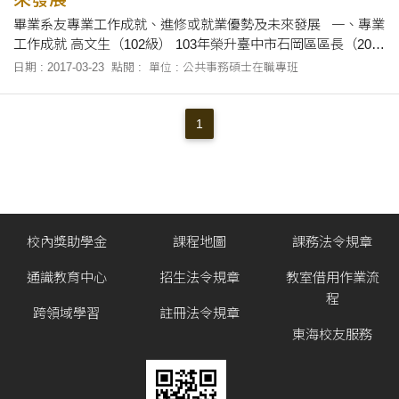
臺中市議會議員 周清玉（93級） 財團法人關懷文教基金會董事
畢業系友專業工作成就、進修或就業優勢及未來發展 一、專業
長、曾任彰化縣長、立法委員等 楊瓊瓔（93級） 現任立法委員
工作成就 高文生（102級） 103年榮升臺中市石岡區區長（2014
宋懷琳（93級） 現任南投市長 鍾銘山（90級） 雪霸國家公園
年12月25日） 蔡雅玲（101級） 現任臺中市議員
管理處處長退休 ---------------
日期 : 2017-03-23
點閱 :
單位 : 公共事務碩士在職專班
1
校內獎助學金
課程地圖
課務法令規章
通識教育中心
招生法令規章
教室借用作業流
程
跨領域學習
註冊法令規章
東海校友服務