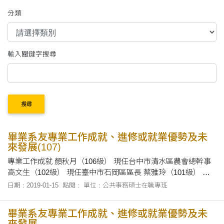
分類
輸入關鍵字搜尋
搜尋
畢業系友專業工作成就、進修或就業優勢及未
來發展(107)
專業工作成就 顏秋月（106級） 現任台中市清水區農會總幹事
高文生（102級） 現任臺中市石岡區區長 蔡雅玲（101級） 台
中市議會第15、16屆議員、臺中市第一、二屆議員 陳杉根
日期 : 2019-01-15
點閱 :
單位 : 公共事務碩士在職專班
（100級） 現任臺中市政府人事處處長 謝志忠（98級） 現任臺
中市議會議員 林滄敏（97級） 中華民國第六、七、八屆立法委
畢業系友專業工作成就、進修或就業優勢及未
員 曾朝榮（97級） 現任臺中市議會議員 陳廷秀（96級） 現任
來發展