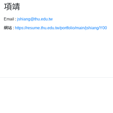
項靖
Email :
jshiang@thu.edu.tw
網站 :
https://resume.thu.edu.tw/portfolio/main/jshiang/Y00