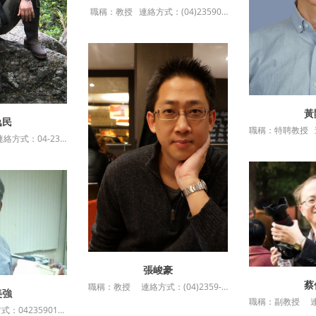
職稱：教授 連絡方式：(04)23590121#36509 最高學歷：暨南大學社會政策與社會工作學系博士 授課科目：社會福利政策專題 服務單位：東海大學社會工作學系
黃
詳
逸民
資訊
職稱：特聘教授 連絡方式：04-23590121*32410(office)、32411(lab) 授課科目：地方創生在地案例探討與實務 服務單位：東海大學生命科學系
張峻豪
詳細資訊
蔡
職稱：教授 連絡方式：(04)2359-0121#36216 最高學歷：國立中山大學政治學研究所博士 授課科目：地方治理與社區發展 服務單位：東海大學政治學系
詳
美強
資訊
職稱：教授 連絡方式：0423590121 最高學歷：美國奧克拉荷馬大學公共行政學博士 授課科目：公共組織理論與設計專題 服務單位：東海大學行政管理暨政策學....