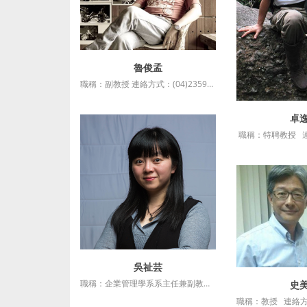
魯俊孟
詳細資訊
職稱：副教授 連絡方式：(04)23590121#36704 最高學歷：美國辛辛那提大學政治學系博士 授課科目：談判理論與溝通 研究專長 民意與政策、行政革新、計量分析、政策評估 研究計畫 https://resume.thu.edu.tw/portfolio....
卓
詳細
吳祉芸
詳細資訊
職稱：企業管理學系系主任兼副教授 連絡方式：04-23590121* 35121 最高學歷：國立政治大學管理學博士 授課科目：績效管理專題 ....
史
詳細