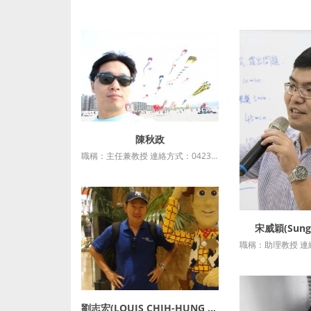
陳秋政
詳細資訊
職稱：主任兼教授 連絡方式：0423590121*36715 最高學歷：國立政治大學公共行政學博士 授課科目：地方創生與社會企業專題 研究專長 非營利組織管理、政府人力資源管理、都會與社區治理、組織間協力治理....
宋威穎(Sung,
詳細
劉志宏(LOUIS CHIH-HUNG LIU)
詳細資訊