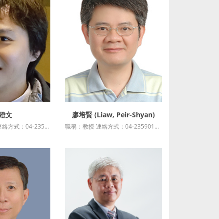
鐙文
廖培賢 (Liaw, Peir-Shyan)
細資訊
詳細資訊
職稱：助理教授 連絡方式：04-23590121*36705 最高學歷： 國立政治大學公共行政學博士 授課科目：科技、政府與社會專題 研究專長 電子治理與數位政府、跨域治理與網絡管理、協力治理與公....
職稱：教授 連絡方式：04-23590121*36110 最高學歷：台灣大學經濟學研究所博士班(肄業) 授課科目：總體經濟政策分析專題 研究專長：總體經濟學、國際金融理論、動態經濟學、金融市場 教學....