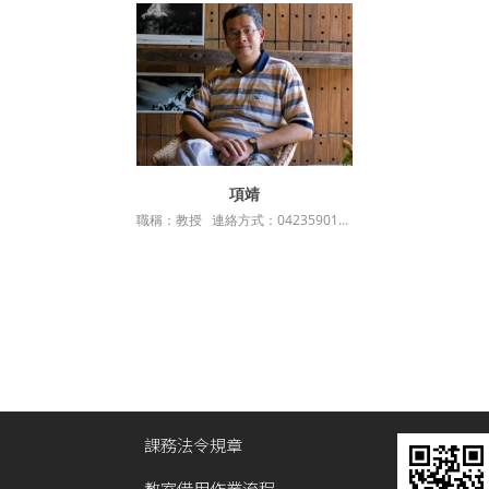
項靖
詳細資訊
職稱：教授 連絡方式：0423590121*36708 最高學歷：美國俄亥俄州州立大學公共政策與管理博士 授課科目：電子化政府專題 量化研究專題 研究計畫https....
課務法令規章