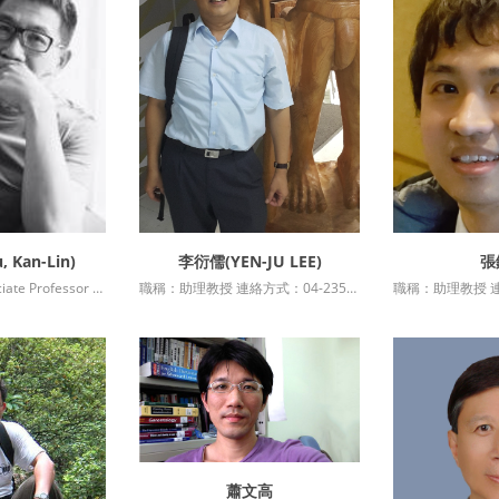
 Kan-Lin)
李衍儒(YEN-JU LEE)
張
資訊
詳細資訊
詳
職稱：副教授Associate Professor 連絡方式：04-23590121*36320 最高學歷：蘭卡斯特大學社會學博士 Ph.D., Lancaster University, UK 授課科目：真實烏托邦：後資本主義社會變革的理論(Real Utopia: Theory of Social Transforma....
職稱：助理教授 連絡方式：04-23590121*36706 最高學歷：國立臺灣大學政治學系博士 授課科目：跨域治理與公共管理專題 研究專長：公共政策分析、第三部門與社會企業、各國人事政策與公部門人力....
蕭文高
詳細資訊