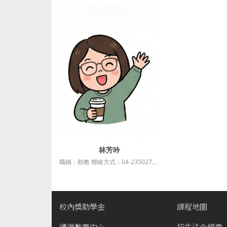
林芳吟
詳細資訊
職稱：助教 聯絡方式：04-23502796 E-mail：annlin08@thu.edu.tw 最高學歷：東海大學政治系地方政治組碩士 服務單位：東海大學公共事務碩士在職專班 業務： 1. 專班各項行政及人事相....
校內獎助學金
課程地圖