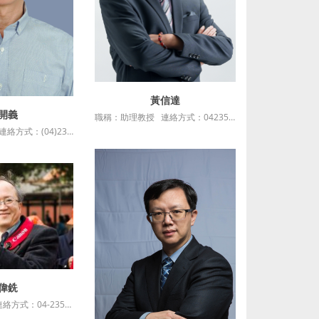
黃信達
詳細資訊
開義
細資訊
職稱：助理教授 連絡方式：0423590121*36206 最高學歷：國立政治大學政治學博士 授課科目：地方政治生態專題、民意調查專題 服務單位：東海大學政治
職稱：特聘教授 連絡方式：(04)23590121#35117 最高學歷：美國德州農工大學 (Texas A&M University) 工業工程博士 授課科目：人力資源管理專題 服務單位：東海大學企業管理學系
偉銑
細資訊
職稱：副教授 連絡方式：04-23590121*36711 最高學歷：東吳大學政治學博士 授課科目：社會科學研究法：質性研究法 ....