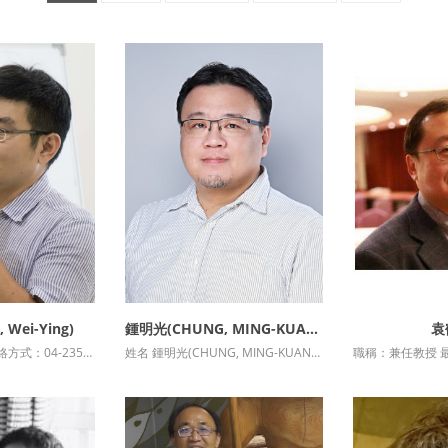
 Wei-Ying)
鍾明光(CHUNG, MING-KUANG)
袁
資訊
詳細資訊
詳
職稱：助理教授 連絡方式：04-23590121*75111 最高學歷：國立中山大學公共事務管理研究所管理學博士 授課科目：城市競爭力與治理專題、環境保護政策專題、地方創生與政府企業講座......等 研究專....
姓名 鍾明光(CHUNG, MING-KUANG) 研究室電話 (04)23590121#36710 系辦傳真 ....