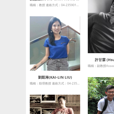
職稱：教授 連絡方式：04-23590121*36712 最高學歷：美國馬里蘭大學公共政策博士 授課科目：公共預算與財務管理專題 研究專長 計量分析、財政學 研究計畫 https://resume.thu.edu.tw/portfolio/....
許甘霖 (Hsu,
詳細
劉凱琳(KAI-LIN LIU)
詳細資訊
職稱：助理教授 連絡方式：04-23590121*36707 最高學歷： 香港大學非營利管理博士 授課科目：永續影響力評估與管理 研究專長 影響力評估與管理、非營利組織管理、社會企業與創新、微型金融 研究計....