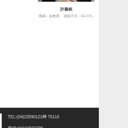
許書銘
詳細資訊
職稱：副教授 連絡方式：04-23590121* 35116 最高學歷：國立台灣大學管理學博士 授課科目：地方創生理論與實務、地方創生在地案例....
TEL:(04)23590121轉 75110