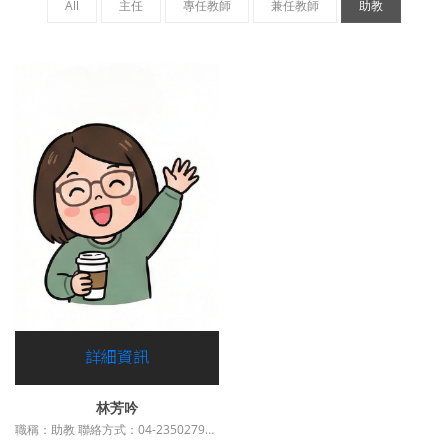
All
主任
專任教師
兼任教師
助教
詳細資訊
林芳吟
職稱：助教 聯絡方式：04-23502796 E-mail：annlin08@thu.edu.tw 最高學歷：東海大學政治系地方政治組碩士 服務單位：東海大學公共事務碩士在職專班 業務： 1. 專班各項行政及人事相....