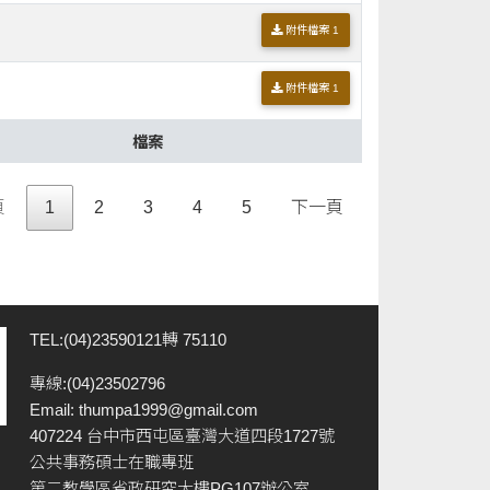
附件檔案 1
附件檔案 1
檔案
頁
1
2
3
4
5
下一頁
TEL:(04)23590121轉 75110
專線:(04)23502796
Email:
thumpa1999@gmail.com
407224 台中市西屯區臺灣大道四段1727號
公共事務碩士在職專班
第二教學區省政研究大樓PG107辦公室