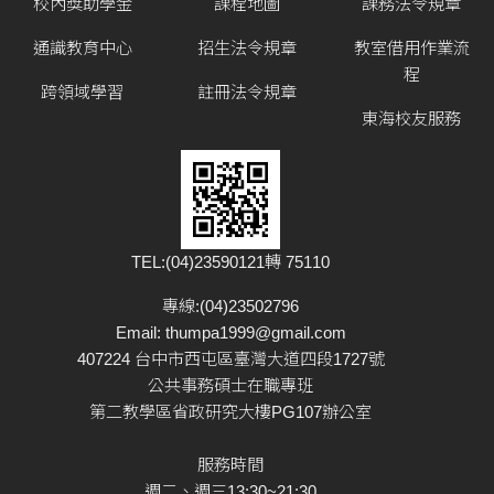
校內獎助學金
課程地圖
課務法令規章
通識教育中心
招生法令規章
教室借用作業流
程
跨領域學習
註冊法令規章
東海校友服務
TEL:(04)23590121轉 75110
專線:(04)23502796
Email:
thumpa1999@gmail.com
407224 台中市西屯區臺灣大道四段1727號
公共事務碩士在職專班
第二教學區省政研究大樓PG107辦公室
服務時間
週二、週三13:30~21:30