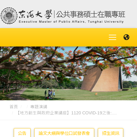
首頁
專題演講
【地方創生與政府企業講座】1120 COVID-19之後:....
公告
論文大綱與學位口試發表會
招生資訊