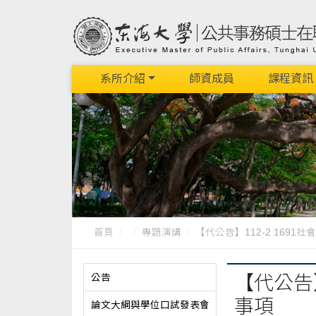
系所介紹
師資成員
課程資訊
首頁
專題演講
【代公告】112-2 1691社
公告
【代公告
事項
論文大綱與學位口試發表會