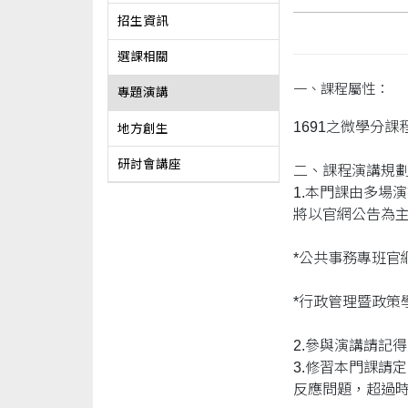
招生資訊
選課相關
一、課程屬性：
專題演講
1691之微學分
地方創生
研討會講座
二、課程演講規
1.本門課由多場
將以官網公告為
*公共事務專班官
*行政管理暨政
2.參與演講請記
3.修習本門課請
反應問題，超過