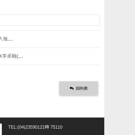
....
翰(....
回列表
TEL:(04)23590121轉 75110