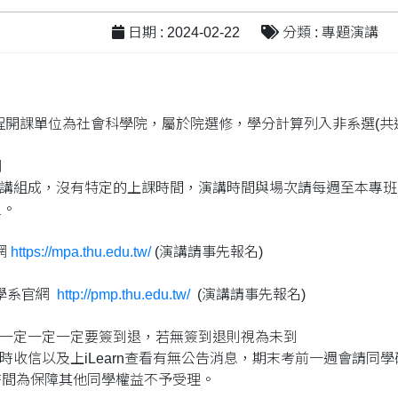
日期 : 2024-02-22
分類 : 專題演講
課程開課單位為社會科學院，屬於院選修，學分計算列入非系選(共
劃
演講組成，沒有特定的上課時間，演講時間與場次請每週至本專
主。
網
https://mpa.thu.edu.tw/
(演講請事先報名)
策學系官網
http://pmp.thu.edu.tw/
(演講請事先報名)
得一定一定一定要簽到退，若無簽到退則視為未到
定時收信以及上iLearn查看有無公告消息，期末考前一週會請
時間為保障其他同學權益不予受理。