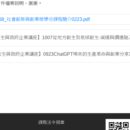
附件檔案說明，謝謝。
68_社會創新與創業微學分課程簡介0223.pdf
生與政府企業講座】1007從地方創生到氣候創生-減緩與調適融入推
生與政府企業講座】0923ChatGPT帶來的生產革命與創業分享X李承
課務法令規章