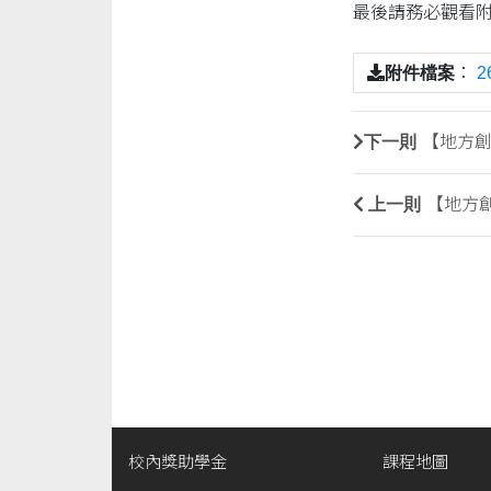
最後請務必觀看
附件檔案
：
2
下一則
【地方創
上一則
【地方創
校內獎助學金
課程地圖