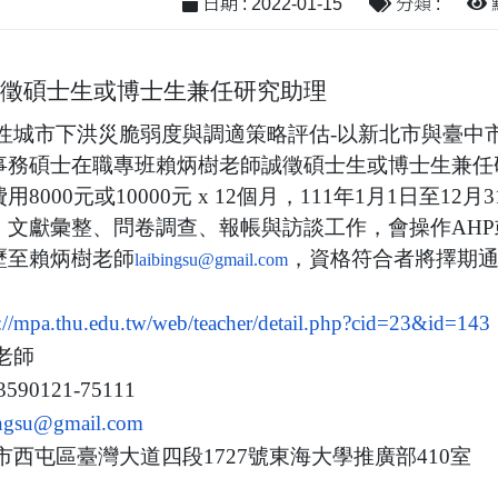
日期 : 2022-01-15
分類 :
點
誠徵碩士生或博士生兼任研究助理
性城市下洪災脆弱度與調適策略評估-
以新北市與臺中
事務碩士在職專班賴炳樹老師誠徵碩士生或博士生兼任
8000元或10000元 x 12個月，111年1月1日至12月
、
文獻彙整、問卷調查、報帳與訪談工作，
會操作AH
歷至賴炳樹老師
，
資格符合者將擇期
laibingsu@gmail.com
://mpa.thu.edu.tw/
web/teacher/detail.php?cid=23&
id=143
老師
590121-75111
ingsu@gmail.com
市西屯區臺灣大道四段1727號東海大學推廣部410室​