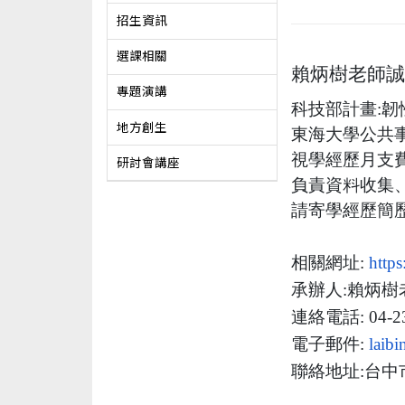
招生資訊
選課相關
賴炳樹老師
專題演講
科技部計畫:韌
地方創生
東海大學公共
視學經歷月支費用
研討會講座
負責資料收集
請寄學經歷簡
相關網址:
https
承辦人:賴炳樹
連絡電話: 04-23
電子郵件:
laib
聯絡地址:
台中