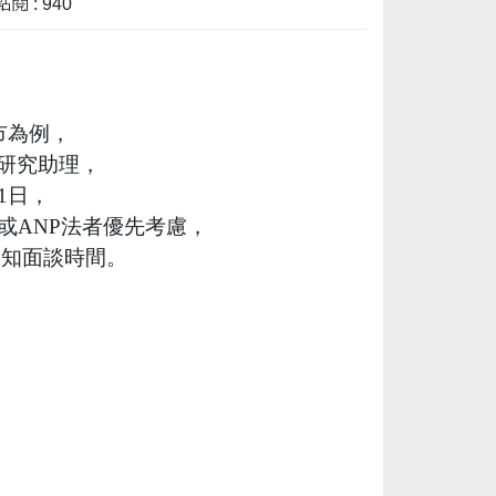
閱 : 940
市為例，
研究助理，
31日，
P或ANP法者優先考慮，
通知面談時間。