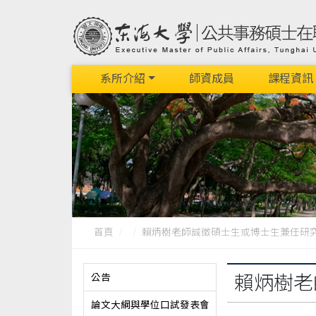
系所介紹
師資成員
課程資訊
首頁
賴炳樹老師誠徵碩士生或博士生兼任研究助.
公告
賴炳樹老
論文大綱與學位口試發表會