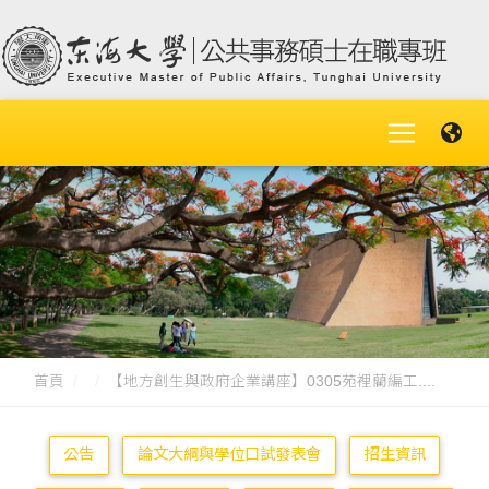
首頁
【地方創生與政府企業講座】0305苑裡藺編工....
公告
論文大綱與學位口試發表會
招生資訊