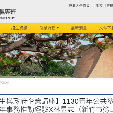
東海大學首頁
捐款《專
招生資訊
修業流程
最新消息
文件下
參....
生與政府企業講座】1130青年公共
年事務推動經驗X林昱志（新竹市勞