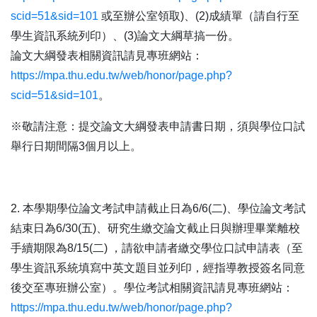
scid=51&sid=101
或至辦公室領取
)
、
(2)
成績單（請自行至
學生資訊系統列印）、
(3)
論文大綱草搞一份。
論文大綱發表相關資訊請見專班網站：
https://mpa.thu.edu.tw/web/honor/page.php?
scid=51&sid=101
。
※
敬請注意：提交論文大綱發表申請書日期，須與學位口試
舉行日期間隔
3
個月以上。
2.
本學期學位論文考試申請截止日為
6/6(
二
)
、學位論文考試
結束日為
6/30(
五
)
、研究生繳交論文截止日與辦理畢業離校
手續期限為
8/15(
二
)
，請欲申請者繳交學位口試申請表（至
學生資訊系統填寫中英文題目並列印，經指導教授簽名同意
後交至專班辦公室）。學位考試相關資訊請見專班網站：
https://mpa.thu.edu.tw/web/honor/page.php?