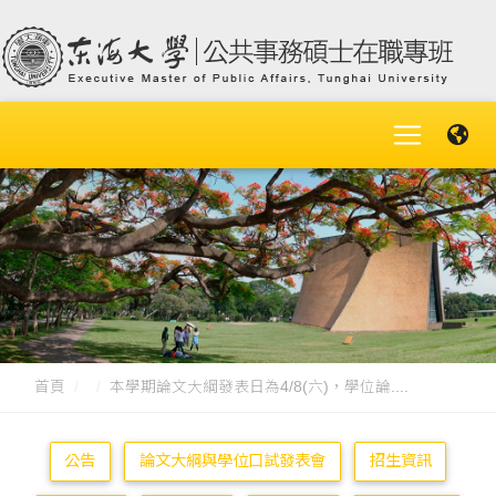
首頁
本學期論文大綱發表日為4/8(六)，學位​論....
公告
論文大綱與學位口試發表會
招生資訊