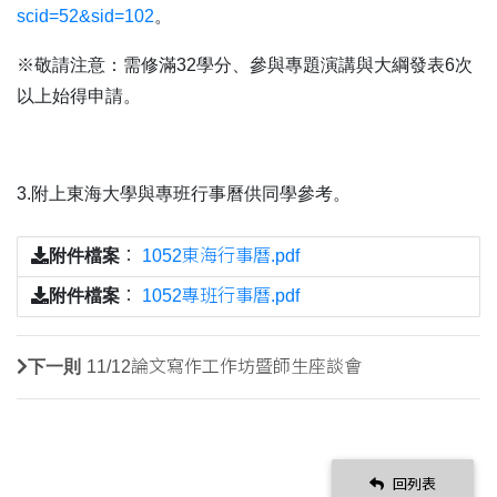
scid=52&sid=102
。
※
敬請注意：需修滿
32
學分、參與專題演講與大綱發表
6
次
以上始得申請。
3.
附上東海大學與專班行事曆供同學參考。
附件檔案
：
1052東海行事曆.pdf
附件檔案
：
1052專班行事曆.pdf
下一則
11/12論文寫作工作坊暨師生座談會
回列表