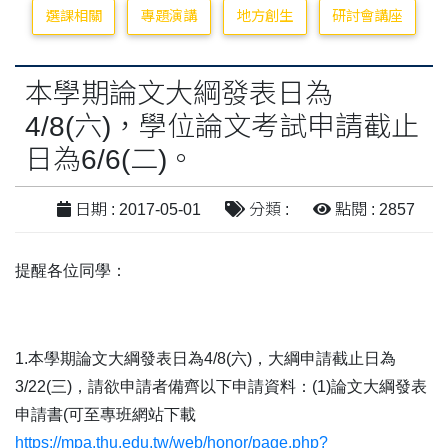
選課相關
專題演講
地方創生
研討會講座
本學期論文大綱發表日為
4/8(六)，學位​論文考試申請截止
日為6/6(二)。
日期 : 2017-05-01
分類 :
點閱 : 2857
提醒各位同學：
1.
本學期論文大綱發表日為
4/8(
六
)
，大綱申請截止日為
3/22(
三
)
，請欲申請者備齊以下申請資料：
(1)
論文大綱發表
申請書
(
可至專班網站下載
https://mpa.thu.edu.tw/web/honor/page.php?