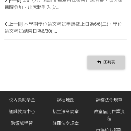
下一則
5/6（六）為論文撰寫格式暨操作說明會，請大家
踴躍參加，出席將列入次....
上一則
本學期學位論文考試申請截止日為6/6(二​)、學位
論文考試結束日為6/30(....
回列表
校內獎助學金
課程地圖
課務法令規章
通識教育中心
招生法令規章
教室借用作業流
程
跨領域學習
註冊法令規章
東海校友服務