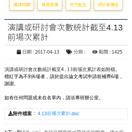
選課相關
專題演講
地方創生
研討會講座
演講或研討會次數統計截至4.13
前場次累​計
日期 : 2017-04-13
分類 :
點閱 : 1425
演講或研討會次數統計截至4.13前場次累計表如附檔。
標紅字為不到
6
場者，請於提出論文考試申請前補齊
6
場，
謝謝。
如有任何問題或未在名單內，請洽專班辦公室。
附件檔案
：
4.13前場次累計.doc