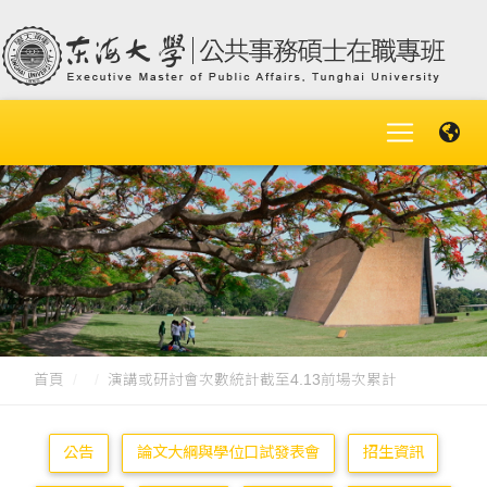
首頁
演講或研討會次數統計截至4.13前場次累​計
公告
論文大綱與學位口試發表會
招生資訊