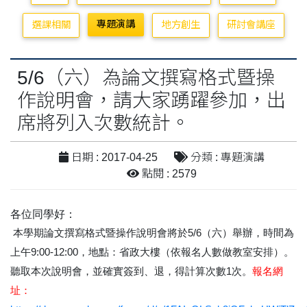
專題演講
選課相關
地方創生
研討會講座
5/6（六）為論文撰寫格式暨操
作說明會，請大家踴躍參加，出
席將列入次數統計。
日期 : 2017-04-25
分類 : 專題演講
點閱 : 2579
各位同學好：
本學期論文撰寫格式暨操作說明會將於
5/6
（六）舉辦，時間為
上午
9:00-12:00
，地點：省政大樓（依報名人數做教室安排）。
聽取本次說明會，並確實簽到、退，得計算次數
1
次。
報名網
址：