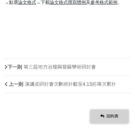
→點選
論文格式
→下載
論文格式撰寫體例
及
參考格式範例
。
下一則
第三屆地方治理與發展學術研討會
上一則
演講或研討會次數統計截至4.13前場次累​計
回列表