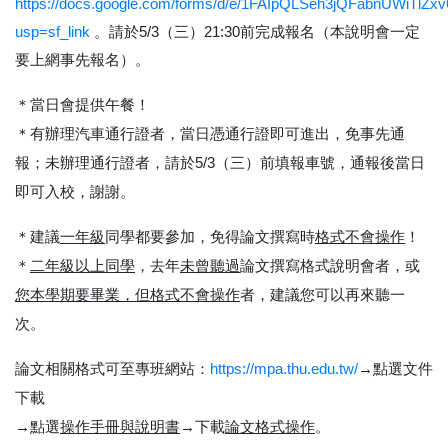
https://docs.google.com/forms/d/e/1FAIpQLSeh3jQFabnUWiT
usp=sf_link
。請於
5/3
（三）
21:30
前完成報名（本說明會一定
要上網事先報名）。
＊當日會提供午餐！
＊有辦理汽車通行證者，當日憑通行證即可進出，免事先通
報；未辦理通行證者，請於
（三）前填報車號，通報後當日
5/3
即可入校，謝謝。
＊建議
一年級
同學都要參加，免得論文撰寫時
格式不會操作
！
＊
二年級以上同學
，去年
未曾聽過
論文撰寫格式說明會者，或
您本學期要畢業，但格式不會操作
者，建議您可以再來聽一
次。
論文相關格式可至專班網站：
→點選文件
https://mpa.thu.edu.tw/
下載
→點選
操作手冊與說明書
→下載
論文格式操作
。