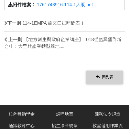
附件檔案
：
1761743916-114-1大綱.pdf
下一則
114-1EMPA 論文口試時間表Ⅰ
上一則
【地方創生與政府企業講座】1018從藍興堡到新
台中：大里杙產業轉型與地....
回列表
校內獎助學金
課程地圖
課務法令規章
通識教育中心
招生法令規章
教室借用作業流